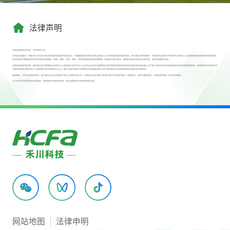
法律声明
本网站所提供的信息，只供参考之用。
本网站及其雇员一概毋须以任何方式就任何信息传递或传送的失误、不准确或错误对用户或任何其他人士负任何直接或间接的责任。在法律允许的范围内，本网站在此声明,不承担用户或任何人士就使用或未能使用本网站所提供
的信息或任何链接或项目所引致的任何直接、间接、附带、从属、特殊、惩罚性或惩戒性的损害赔偿（包括但不限于收益、预期利润的损失或失去的业务、未实现预期的节省）。
本网站所提供的信息，若在任何司法管辖地区供任何人士使用或分发给任何人士时会违反该司法管辖地区的法律或条例的规定或会导致本网站或其第三方代理人受限于该司法管辖地区内的任何监管规定时，则该等信息不宜在该司
法管辖地区供该等任何人士使用或分发给该等任何人士。用户须自行保证不会受限于任何限制或禁止用户使用或分发本网站所提供信息的当地的规定。
网站图片，文字之类版权申明，因为网站可以由注册用户自行上传图片或文字，本网站无法鉴别所上传图片或文字的知识版权，如果侵犯，请及时通知我们，本网站将在第一时间及时删除。
凡以任何方式登陆本网站或直接、间接使用本网站资料者，视为自愿接受本网站声明的约束。
网站地图
法律申明